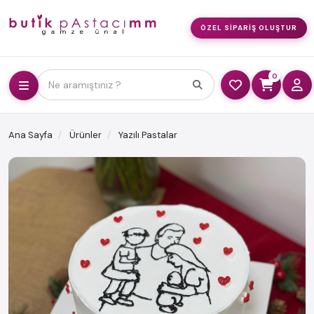
ÖZEL SIPARIŞ OLUŞTUR
0
Ne aramıştınız ?
Ana Sayfa
Ürünler
Yazılı Pastalar