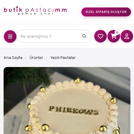
ÖZEL SIPARIŞ OLUŞTUR
0
Ne aramıştınız ?
Ana Sayfa
Ürünler
Yazılı Pastalar