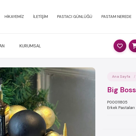
HİKAYEMİZ
İLETİŞİM
PASTACI GÜNLÜĞÜ
PASTAM NEREDE
AN
KURUMSAL
Ana Sayfa
Big Boss
P00011805
Erkek Pastaları