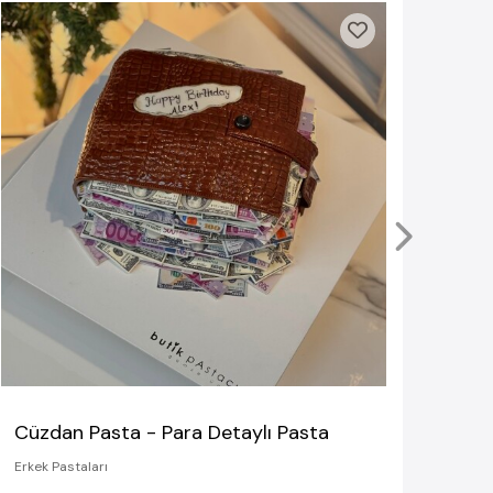
Erke
Erkek 
S
Cüzdan Pasta - Para Detaylı Pasta
Erkek Pastaları