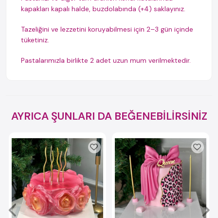
kapakları kapalı halde, buzdolabında (+4) saklayınız.
Tazeliğini ve lezzetini koruyabilmesi için 2–3 gün içinde
tüketiniz.
Pastalarımızla birlikte 2 adet uzun mum verilmektedir.
AYRICA ŞUNLARI DA BEĞENEBİLİRSİNİZ