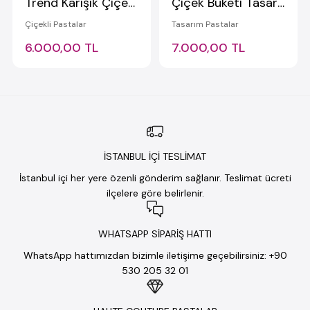
Trend Karışık Çiçekli Tasarım Pasta (Beyaz-2)
Çiçek Buketi Tasarım Pasta (Pembe Çiçek Demeti Pasta)
Çiçekli Pastalar
Tasarım Pastalar
6.000,00 TL
7.000,00 TL
İSTANBUL İÇİ TESLİMAT
İstanbul içi her yere özenli gönderim sağlanır. Teslimat ücreti
ilçelere göre belirlenir.
WHATSAPP SİPARİŞ HATTI
WhatsApp hattımızdan bizimle iletişime geçebilirsiniz: +90
530 205 32 01