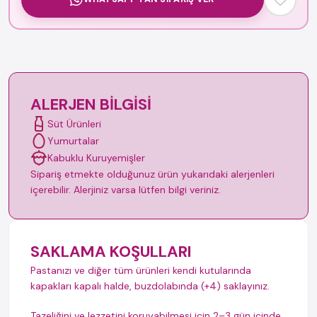
ALERJEN BILGISI
Süt Ürünleri
Yumurtalar
Kabuklu Kuruyemişler
Sipariş etmekte olduğunuz ürün yukarıdaki alerjenleri
içerebilir. Alerjiniz varsa lütfen bilgi veriniz.
SAKLAMA KOŞULLARI
Pastanızı ve diğer tüm ürünleri kendi kutularında
kapakları kapalı halde, buzdolabında (+4) saklayınız.
Tazeliğini ve lezzetini koruyabilmesi için 2–3 gün içinde