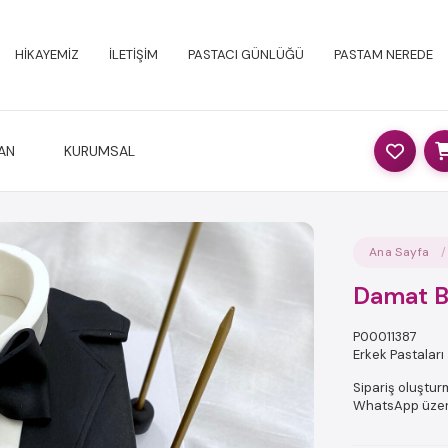
HİKAYEMİZ
İLETİŞİM
PASTACI GÜNLÜĞÜ
PASTAM NEREDE
AN
KURUMSAL
Ana Sayfa
Damat B
P00011387
Erkek Pastaları
Sipariş oluşturm
WhatsApp üzerin