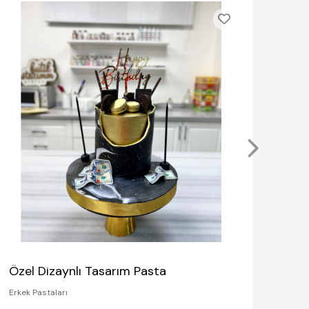
Asla
Erkek 
4.8
Özel Dizaynlı Tasarım Pasta
Erkek Pastaları