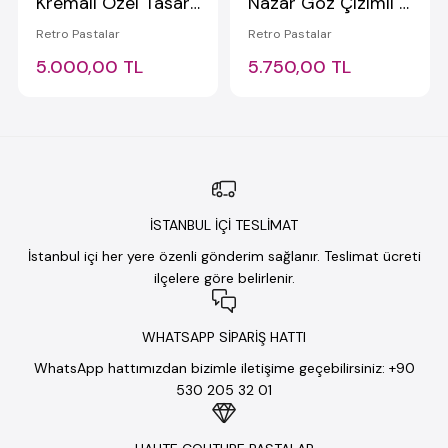
Kremalı Özel Tasarım Pinterest Pastası
Nazar Göz Çizimli Retro Pasta 2
Retro Pastalar
Retro Pastalar
5.000,00 TL
5.750,00 TL
İSTANBUL İÇİ TESLİMAT
İstanbul içi her yere özenli gönderim sağlanır. Teslimat ücreti
ilçelere göre belirlenir.
WHATSAPP SİPARİŞ HATTI
WhatsApp hattımızdan bizimle iletişime geçebilirsiniz: +90
530 205 32 01