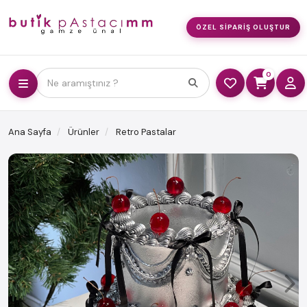
ÖZEL SIPARIŞ OLUŞTUR
0
Ne aramıştınız ?
Ana Sayfa
Ürünler
Retro Pastalar