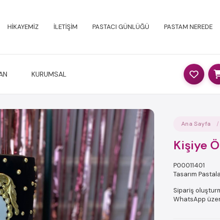
HİKAYEMİZ
İLETİŞİM
PASTACI GÜNLÜĞÜ
PASTAM NEREDE
AN
KURUMSAL
Ana Sayfa
Kişiye Ö
P00011401
Tasarım Pastal
Sipariş oluşturm
WhatsApp üzerin