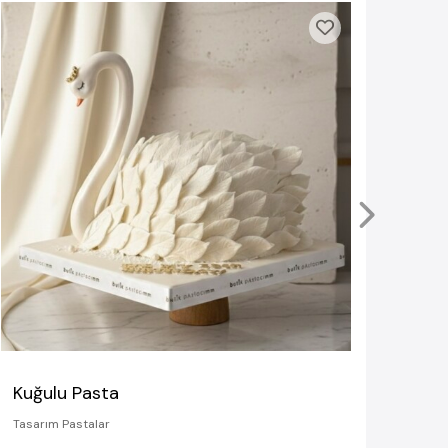
Mak
Tasar
6.7
Kuğulu Pasta
Tasarım Pastalar