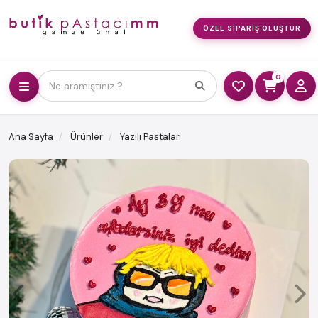
ÖZEL SIPARIŞ OLUŞTUR
0
Ne aramıştınız ?
Ana Sayfa
Ürünler
Yazılı Pastalar