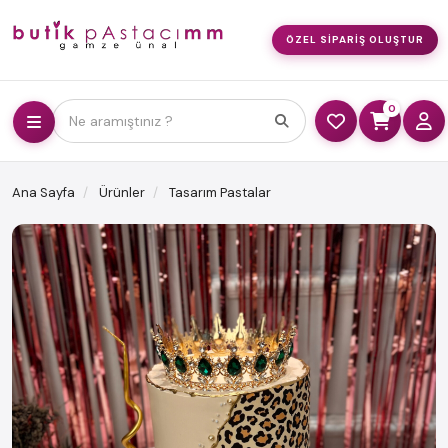
ÖZEL SIPARIŞ OLUŞTUR
0
Ne aramıştınız ?
Ana Sayfa
Ürünler
Tasarım Pastalar