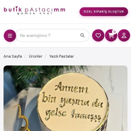
ÖZEL SIPARIŞ OLUŞTUR
0
Ne aramıştınız ?
Ana Sayfa
Ürünler
Yazılı Pastalar