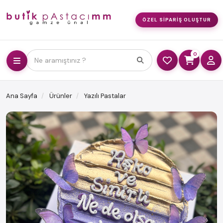
ÖZEL SIPARIŞ OLUŞTUR
0
Ne aramıştınız ?
Ana Sayfa
Ürünler
Yazılı Pastalar