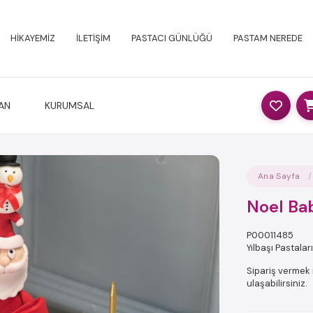
HİKAYEMİZ
İLETİŞİM
PASTACI GÜNLÜĞÜ
PASTAM NEREDE
AN
KURUMSAL
Ana Sayfa
Noel Bab
P00011485
Yılbaşı Pastaları
Sipariş vermek i
ulaşabilirsiniz.