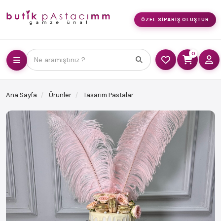
ÖZEL SIPARIŞ OLUŞTUR
0
Ne aramıştınız ?
Ana Sayfa
Ürünler
Tasarım Pastalar