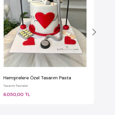
Mavi
Tasar
S
Hemşirelere Özel Tasarım Pasta
Tasarım Pastalar
6.050,00 TL