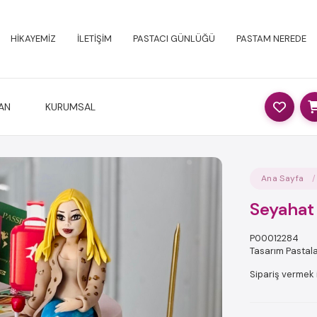
HİKAYEMİZ
İLETİŞİM
PASTACI GÜNLÜĞÜ
PASTAM NEREDE
AN
KURUMSAL
Ana Sayfa
Seyahat
P00012284
Tasarım Pastal
Sipariş vermek 