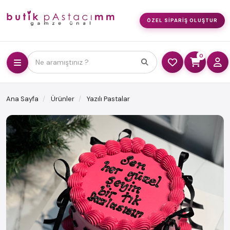
ÖZEL SIPARIŞ OLUŞTUR
0
Ne aramıştınız ?
Ana Sayfa
Ürünler
Yazılı Pastalar