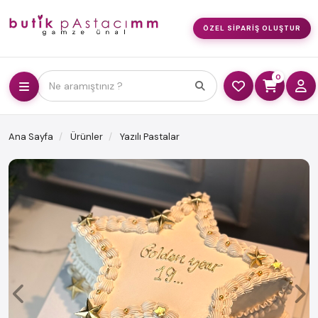
ÖZEL SIPARIŞ OLUŞTUR
0
Ne aramıştınız ?
Ana Sayfa
Ürünler
Yazılı Pastalar