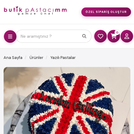
ÖZEL SIPARIŞ OLUŞTUR
0
Ne aramıştınız ?
Ana Sayfa
Ürünler
Yazılı Pastalar