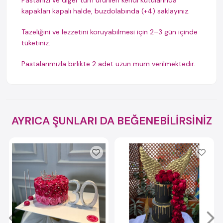
Pastanızı ve diğer tüm ürünleri kendi kutularında
kapakları kapalı halde, buzdolabında (+4) saklayınız.
Tazeliğini ve lezzetini koruyabilmesi için 2–3 gün içinde
tüketiniz.
Pastalarımızla birlikte 2 adet uzun mum verilmektedir.
AYRICA ŞUNLARI DA BEĞENEBİLİRSİNİZ