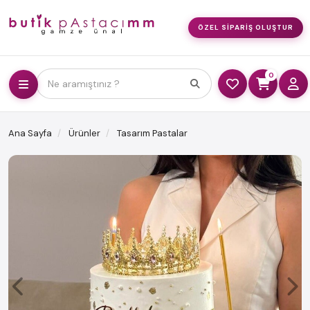
ÖZEL SIPARIŞ OLUŞTUR
0
Ne aramıştınız ?
Ana Sayfa
Ürünler
Tasarım Pastalar