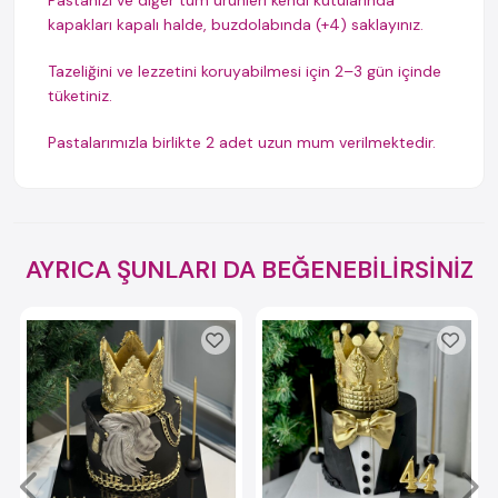
Pastanızı ve diğer tüm ürünleri kendi kutularında
kapakları kapalı halde, buzdolabında (+4) saklayınız.
Tazeliğini ve lezzetini koruyabilmesi için 2–3 gün içinde
tüketiniz.
Pastalarımızla birlikte 2 adet uzun mum verilmektedir.
AYRICA ŞUNLARI DA BEĞENEBİLİRSİNİZ