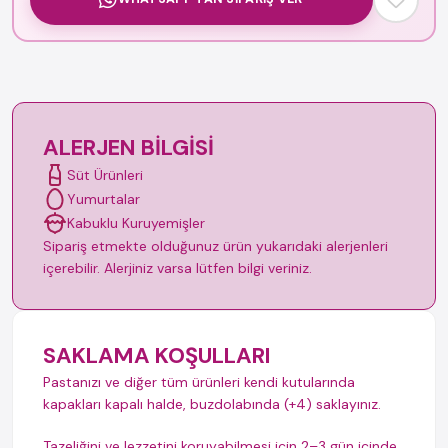
ALERJEN BILGISI
Süt Ürünleri
Yumurtalar
Kabuklu Kuruyemişler
Sipariş etmekte olduğunuz ürün yukarıdaki alerjenleri
içerebilir. Alerjiniz varsa lütfen bilgi veriniz.
SAKLAMA KOŞULLARI
Pastanızı ve diğer tüm ürünleri kendi kutularında
kapakları kapalı halde, buzdolabında (+4) saklayınız.
Tazeliğini ve lezzetini koruyabilmesi için 2–3 gün içinde