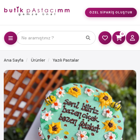
ÖZEL SIPARIŞ OLUŞTUR
0
Ne aramıştınız ?
Ana Sayfa
Ürünler
Yazılı Pastalar