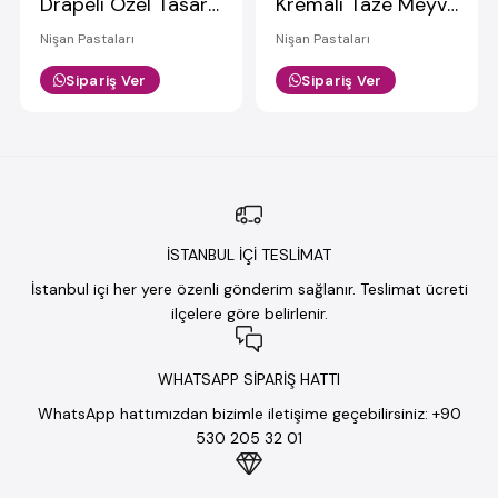
Drapeli Özel Tasarım Nişan Pastası
Kremalı Taze Meyveli Pasta
Nişan Pastaları
Nişan Pastaları
Sipariş Ver
Sipariş Ver
İSTANBUL İÇİ TESLİMAT
İstanbul içi her yere özenli gönderim sağlanır. Teslimat ücreti
ilçelere göre belirlenir.
WHATSAPP SİPARİŞ HATTI
WhatsApp hattımızdan bizimle iletişime geçebilirsiniz: +90
530 205 32 01