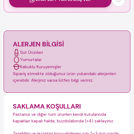
ALERJEN BILGISI
Süt Ürünleri
Yumurtalar
Kabuklu Kuruyemişler
Sipariş etmekte olduğunuz ürün yukarıdaki alerjenleri
içerebilir. Alerjiniz varsa lütfen bilgi veriniz.
SAKLAMA KOŞULLARI
Pastanızı ve diğer tüm ürünleri kendi kutularında
kapakları kapalı halde, buzdolabında (+4) saklayınız.
Tazeliğini ve lezzetini koruyabilmesi için 2–3 gün içinde