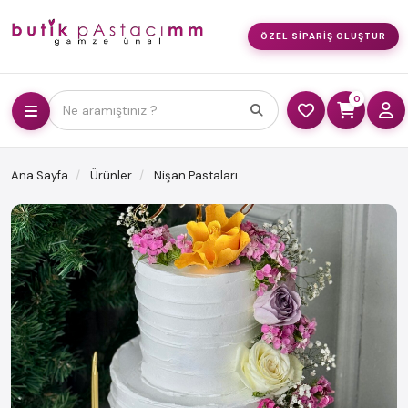
ÖZEL SIPARIŞ OLUŞTUR
0
Ne aramıştınız ?
Ana Sayfa
Ürünler
Nişan Pastaları