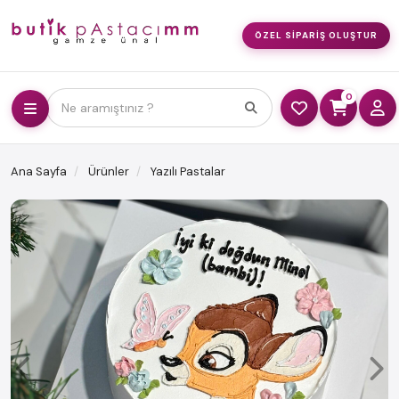
ÖZEL SIPARIŞ OLUŞTUR
0
Ne aramıştınız ?
Ana Sayfa
Ürünler
Yazılı Pastalar