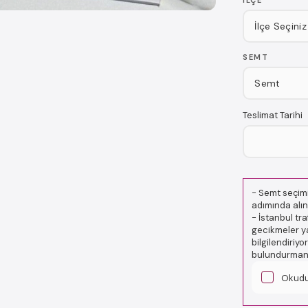
İLÇE
SEMT
Teslimat Tarihi
-
Semt seçimi
adımında alın
-
İstanbul tr
gecikmeler ya
bilgilendiriy
bulundurmanız
Okud