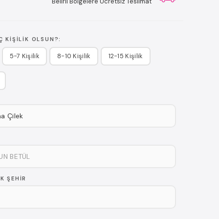
Belirli Bölgelere Ücretsiz Teslimat
 KIŞILIK OLSUN?:
5-7 Kişilik
8-10 Kişilik
12-15 Kişilik
K ŞEHIR