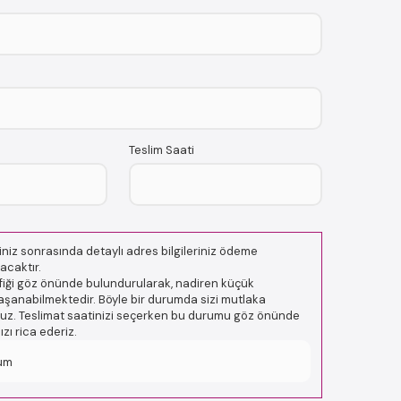
Teslim Saati
niz sonrasında detaylı adres bilgileriniz ödeme
acaktır.
afiği göz önünde bulundurularak, nadiren küçük
şanabilmektedir. Böyle bir durumda sizi mutlaka
oruz. Teslimat saatinizi seçerken bu durumu göz önünde
ı rica ederiz.
um