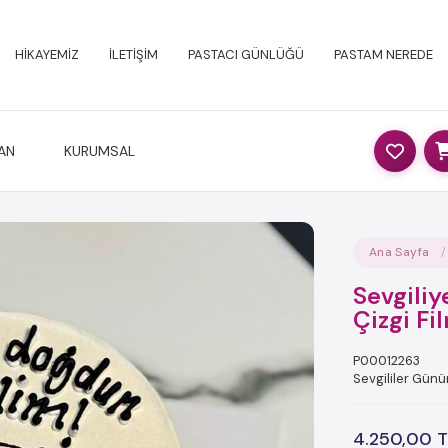
HİKAYEMİZ
İLETİŞİM
PASTACI GÜNLÜĞÜ
PASTAM NEREDE
AN
KURUMSAL
Ana Sayfa
Sevgiliy
Çizgi Fi
P00012263
Sevgililer Günü
4.250,00 T