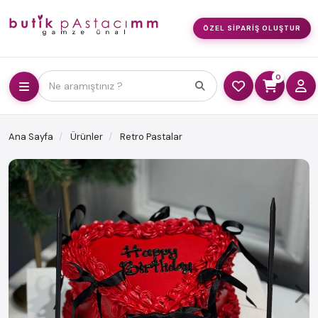
ÖZEL SIPARIŞ OLUŞTUR
0
Ne aramıştınız ?
Ana Sayfa
Ürünler
Retro Pastalar