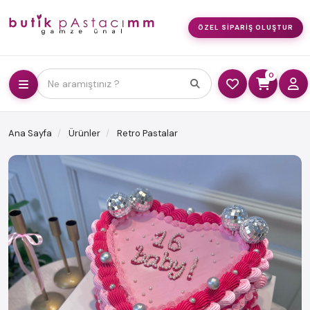
ÖZEL SIPARIŞ OLUŞTUR
0
Ne aramıştınız ?
Ana Sayfa
Ürünler
Retro Pastalar