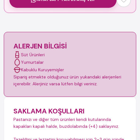
ALERJEN BILGISI
Süt Ürünleri
Yumurtalar
Kabuklu Kuruyemişler
Sipariş etmekte olduğunuz ürün yukarıdaki alerjenleri
içerebilir. Alerjiniz varsa lütfen bilgi veriniz.
SAKLAMA KOŞULLARI
Pastanızı ve diğer tüm ürünleri kendi kutularında
kapakları kapalı halde, buzdolabında (+4) saklayınız.
Tazeliğini ve lezzetini koruyabilmesi için 2–3 gün içinde