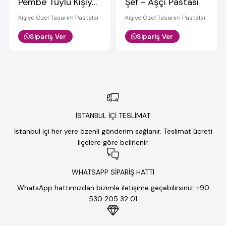
Pembe Tüylü Kişiye Özel Figürlü Pasta
Şef - Aşçı Pastası
Kişiye Özel Tasarım Pastalar
Kişiye Özel Tasarım Pastalar
Sipariş Ver
Sipariş Ver
İSTANBUL İÇİ TESLİMAT
İstanbul içi her yere özenli gönderim sağlanır. Teslimat ücreti
ilçelere göre belirlenir.
WHATSAPP SİPARİŞ HATTI
WhatsApp hattımızdan bizimle iletişime geçebilirsiniz: +90
530 205 32 01