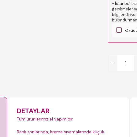
-
İstanbul tr
gecikmeler ya
bilgilendiriy
bulundurmanız
Okud
-
DETAYLAR
Tüm ürünlerimiz el yapımıdır.
Renk tonlarında, krema sıvamalarında küçük