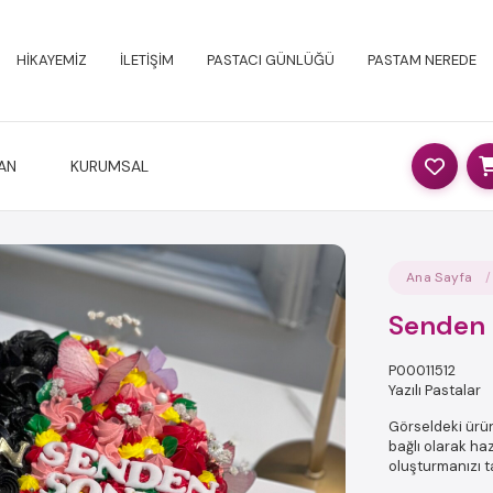
HİKAYEMİZ
İLETİŞİM
PASTACI GÜNLÜĞÜ
PASTAM NEREDE
AN
KURUMSAL
Ana Sayfa
Senden 
P00011512
Yazılı Pastalar
Görseldeki ürün 
bağlı olarak haz
oluşturmanızı t