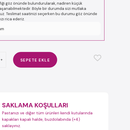
afiği göz önünde bulundurularak, nadiren küçük
şanabilmektedir. Böyle bir durumda sizi mutlaka
oruz. Teslimat saatinizi seçerken bu durumu göz önünde
ı rica ederiz.
um
+
SEPETE EKLE
SAKLAMA KOŞULLARI
Pastanızı ve diğer tüm ürünleri kendi kutularında
kapakları kapalı halde, buzdolabında (+4)
saklayınız.