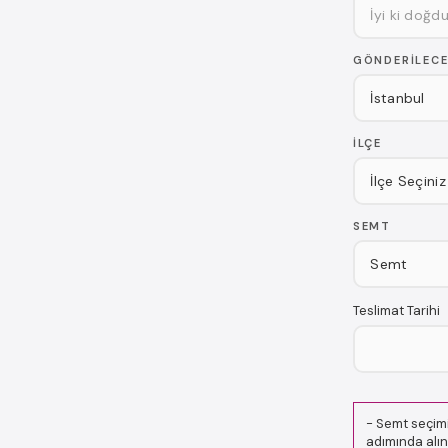
GÖNDERILECE
İLÇE
SEMT
Teslimat Tarihi
-
Semt seçimi
adımında alın