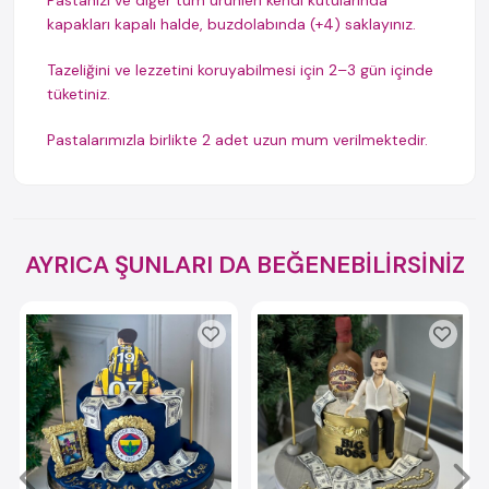
Pastanızı ve diğer tüm ürünleri kendi kutularında
kapakları kapalı halde, buzdolabında (+4) saklayınız.
Tazeliğini ve lezzetini koruyabilmesi için 2–3 gün içinde
tüketiniz.
Pastalarımızla birlikte 2 adet uzun mum verilmektedir.
AYRICA ŞUNLARI DA BEĞENEBİLİRSİNİZ