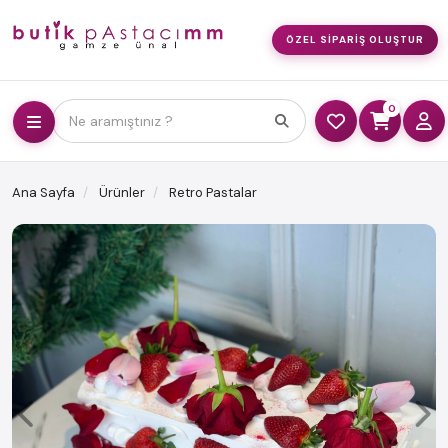
ÖZEL SIPARIŞ OLUŞTUR
0
Ne aramıştınız ?
Ana Sayfa
Ürünler
Retro Pastalar