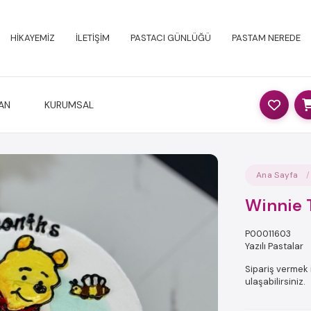
HİKAYEMİZ
İLETİŞİM
PASTACI GÜNLÜĞÜ
PASTAM NEREDE
AN
KURUMSAL
Ana Sayfa
Winnie 
P00011603
Yazılı Pastalar
Sipariş vermek i
ulaşabilirsiniz.