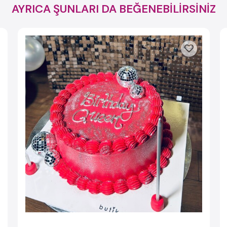
AYRICA ŞUNLARI DA BEĞENEBİLİRSİNİZ