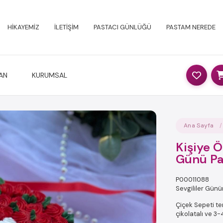
HİKAYEMİZ
İLETİŞİM
PASTACI GÜNLÜĞÜ
PASTAM NEREDE
AN
KURUMSAL
Ana Sayfa
Kişiye Ö
Günü Pa
P00011088
Sevgililer Günü
Çiçek Sepeti te
çikolatalı ve 3-4 