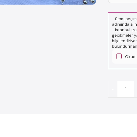
-
Semt seçimi
adımında alın
-
İstanbul tr
gecikmeler ya
bilgilendiriy
bulundurmanız
Okud
-