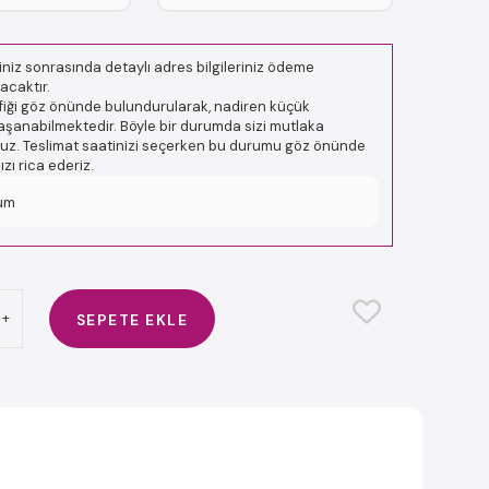
niz sonrasında detaylı adres bilgileriniz ödeme
acaktır.
afiği göz önünde bulundurularak, nadiren küçük
şanabilmektedir. Böyle bir durumda sizi mutlaka
oruz. Teslimat saatinizi seçerken bu durumu göz önünde
ı rica ederiz.
um
+
SEPETE EKLE