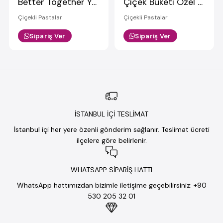
Better Together Yazılı Tasarım Pasta
Çiçek Buketi Özel Tasarım Pasta
Çiçekli Pastalar
Çiçekli Pastalar
Sipariş Ver
Sipariş Ver
İSTANBUL İÇİ TESLİMAT
İstanbul içi her yere özenli gönderim sağlanır. Teslimat ücreti
ilçelere göre belirlenir.
WHATSAPP SİPARİŞ HATTI
WhatsApp hattımızdan bizimle iletişime geçebilirsiniz: +90
530 205 32 01