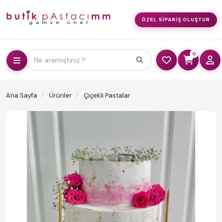
ÖZEL SIPARIŞ OLUŞTUR
0
Ne aramıştınız ?
Ana Sayfa
Ürünler
Çiçekli Pastalar