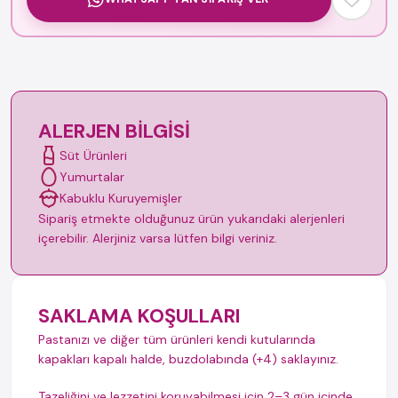
ALERJEN BILGISI
Süt Ürünleri
Yumurtalar
Kabuklu Kuruyemişler
Sipariş etmekte olduğunuz ürün yukarıdaki alerjenleri
içerebilir. Alerjiniz varsa lütfen bilgi veriniz.
SAKLAMA KOŞULLARI
Pastanızı ve diğer tüm ürünleri kendi kutularında
kapakları kapalı halde, buzdolabında (+4) saklayınız.
Tazeliğini ve lezzetini koruyabilmesi için 2–3 gün içinde