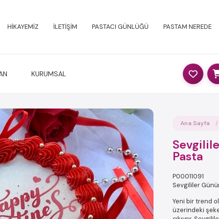
HİKAYEMİZ
İLETİŞİM
PASTACI GÜNLÜĞÜ
PASTAM NEREDE
AN
KURUMSAL
Ana Sayfa
Sevgilil
Pasta
P00011091
Sevgililer Günü
Yeni bir trend 
üzerindeki şeke
çıkıyor. Sevgili