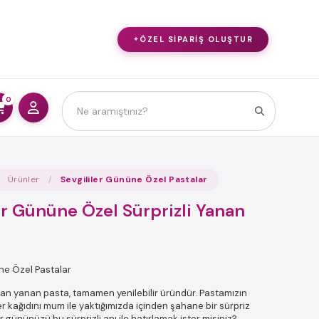
ÖZEL SIPARIŞ OLUŞTUR
0
Ürünler
Sevgililer Gününe Özel Pastalar
er Gününe Özel Sürprizli Yanan
ne Özel Pastalar
olan yanan pasta, tamamen yenilebilir üründür. Pastamızın
r kağıdını mum ile yaktığımızda içinden şahane bir sürpriz
ler gününüzü bu sürprizli anı ile hatırlamak ister misiniz?