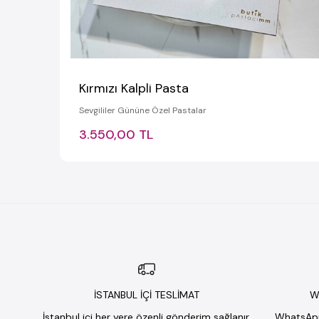
Kırmızı Kalpli Pasta
Sevgililer Gününe Özel Pastalar
3.550,00 TL
İSTANBUL İÇİ TESLİMAT
W
İstanbul içi her yere özenli gönderim sağlanır.
WhatsApp 