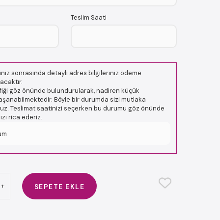
Teslim Saati
niz sonrasında detaylı adres bilgileriniz ödeme
acaktır.
afiği göz önünde bulundurularak, nadiren küçük
şanabilmektedir. Böyle bir durumda sizi mutlaka
oruz. Teslimat saatinizi seçerken bu durumu göz önünde
ı rica ederiz.
um
+
SEPETE EKLE