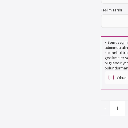
Teslim Tarihi
-
Semt seçimi
adımında alın
-
İstanbul tr
gecikmeler ya
bilgilendiriy
bulundurmanız
Okud
-