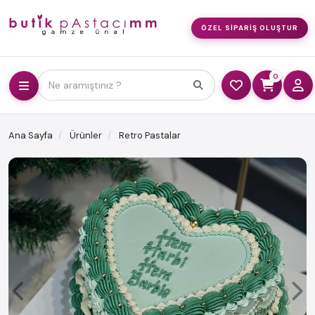
ÖZEL SIPARIŞ OLUŞTUR
0
Ne aramıştınız ?
Ana Sayfa
Ürünler
Retro Pastalar