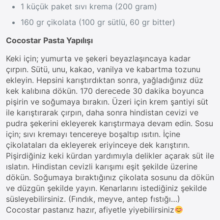
1 küçük paket sıvı krema (200 gram)
160 gr çikolata (100 gr sütlü, 60 gr bitter)
Cocostar Pasta Yapılışı
Keki için; yumurta ve şekeri beyazlaşıncaya kadar
çırpın. Sütü, unu, kakao, vanilya ve kabartma tozunu
ekleyin. Hepsini karıştırdıktan sonra, yağladığınız düz
kek kalıbına dökün. 170 derecede 30 dakika boyunca
pişirin ve soğumaya bırakın. Üzeri için krem şantiyi süt
ile karıştırarak çırpın, daha sonra hindistan cevizi ve
pudra şekerini ekleyerek karıştırmaya devam edin. Sosu
için; sıvı kremayı tencereye boşaltıp ısıtın. İçine
çikolataları da ekleyerek eriyinceye dek karıştırın.
Pişirdiğiniz keki kürdan yardımıyla delikler açarak süt ile
ıslatın. Hindistan cevizli karışımı eşit şekilde üzerine
dökün. Soğumaya bıraktığınız çikolata sosunu da dökün
ve düzgün şekilde yayın. Kenarlarını istediğiniz şekilde
süsleyebilirsiniz. (Fındık, meyve, antep fıstığı…)
Cocostar pastanız hazır, afiyetle yiyebilirsiniz