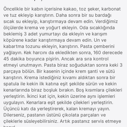
Öncelikle bir kabın içerisine kakao, toz şeker, karbonat
ve tuz ekleyip karıştırın. Daha sonra bir su bardağı
sıcak su ekleyip, karıştırmaya devam edin. Verdiğimiz
ölçülerde krema ve yoğurt ekleyin. Oda sıcaklığında
beklemiş 3 adet yumurtayı da ekleyin ve karışım
köpürene kadar karıştırmaya devam edin. Un ve
kabartma tozunu ekleyin, karıştırın. Pasta çemberini
yağlayın. Kek harcını da ekledikten sonra, 160 derecede
45 dakika boyunca pişirin. Ancak ara sıra kontrol
etmeyi unutmayın. Pasta biraz soğuduktan sonra keki 3
parçaya bölün. Bir kasenin içinde krem şanti ve sütü
karıştırın. Krema istediğiniz kıvamı aldıktan sonra bir
spatula ile kekin ilk katına eşit şekilde sürün ve kekin
kenarlarında biraz boşluk bırakın. Boş kısımlara çilekleri
yerleştirin. İkinci kat için, kekin üzerine aynı işlemleri
uygulayın. Kenarlara eşit şekilde çilekleri yerleştirin.
Üçüncü katı da yerleştirerek, kalan kremayı yayın.
Dilerseniz, pastanın üstünü çikolata parçaları ve
çileklerle süsleyebilirsiniz. Artık pastanız servis etmeye