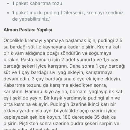
1 paket kabartma tozu
1 paket muzlu puding (Dilerseniz, kremayı kendiniz
de yapabilirsiniz.)
Alman Pastası Yapılışı
Öncelikle kremayı yapmaya başlamak için, pudingi 2,5
su bardağı süt ile kaynayana kadar pişirin. Krema katı
bir kıvam aldığında ocağı söndürün ve soğumaya
bırakın. Pasta hamuru için 2 adet yumurta ve 1,5 çay
bardağı şekeri iyice karıştırın. Daha sonra 1 çay bardağı
süt ve 1 çay bardağı sıvı yağ ekleyin, karıştırmaya
devam edin. 3 çay bardağı unu eleyerek içine ekleyin.
Kabartma tozunu da karışıma ekledikten sonra,
karıştırın. Hamuru ikiye ayırın, borcamı yağlayıp ilk katı
eşit şekilde yayın. Bir kaşık yardımıyla pudingi alın ve
orta kısmına ekleyin. Pudingin üzerine ikinci katı bir
oklava yardımıyla aynı büyüklükte açıp üzerini iyice
kaplayacak şekilde koyun. 180 derecede 35 dakika
pişirin. Piştikten sonra üzerine pudra şekeri serpin ve
servis edin. Afiyet olsun!