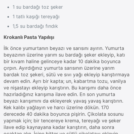
1 su bardağı toz şeker
1 tatlı kaşığı tereyağı
1,5 su bardağı fındık
Krokanlı Pasta Yapılışı
İlk önce yumurtanın beyazı ve sarısını ayırın. Yumurta
beyazının üzerine yarım su bardağı şeker ekleyip, katı
bir kıvam haline gelinceye kadar 10 dakika boyunca
çırpın. Ayırdığınız yumurta sarısının üzerine yarım
bardak toz şekeri, sütü ve sıvı yağı ekleyip karıştırmaya
devam edin. Ayrı bir kapta; un, kabartma tozu, vanilya
ve nişastayı ekleyip karıştırın. Bu karışımı daha önce
hazırladığınız karışıma ilave edin. En son yumurta
beyazı karışımını da ekleyerek yavaş yavaş karıştırın.
Kek kalıbı yağlayın ve harcı üzerine dökün. 170
derecede 40 dakika boyunca pişirin. Çikolata sosunu
yapmak için; bir tencereye krema, tereyağı ve şeker
ilave edip kaynayana kadar karıştırın, daha sonra
ocaktan alın. İçine bitter ve sütlü çikolatayı ekleyip